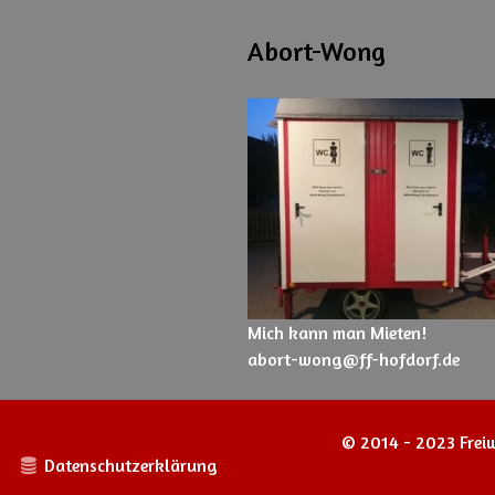
Abort-Wong
Mich kann man Mieten!
abort-wong@ff-hofdorf.de
© 2014 - 2023 Freiw
Datenschutzerklärung