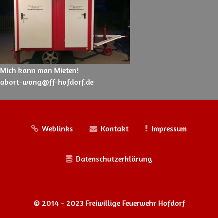
Mich kann man Mieten!
abort-wong@ff-hofdorf.de
Weblinks
Kontakt
Impressum
Datenschutzerklärung
© 2014 - 2023 Freiwillige Feuerwehr Hofdorf