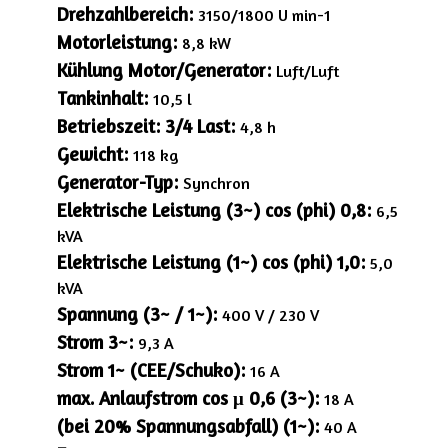
Drehzahlbereich:
3150/1800 U min-1
Motorleistung:
8,8 kW
Kühlung Motor/Generator:
Luft/Luft
Tankinhalt:
10,5 l
Betriebszeit: 3/4 Last:
4,8 h
Gewicht:
118 kg
Generator-Typ:
Synchron
Elektrische Leistung (3~) cos (phi) 0,8:
6,5
kVA
Elektrische Leistung (1~) cos (phi) 1,0:
5,0
kVA
Spannung (3~ / 1~):
400 V / 230 V
Strom 3~:
9,3 A
Strom 1~ (CEE/Schuko):
16 A
max. Anlaufstrom cos μ 0,6 (3~):
18 A
(bei 20% Spannungsabfall) (1~):
40 A