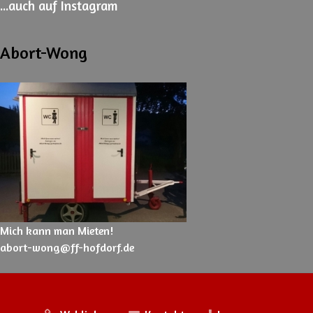
...auch
auf Instagram
Abort-Wong
Mich kann man Mieten!
abort-wong@ff-hofdorf.de