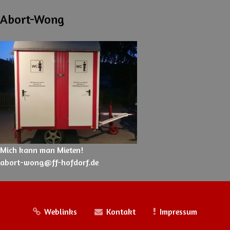
Abort-Wong
Mich kann man Mieten!
abort-wong@ff-hofdorf.de
Weblinks
Kontakt
Impressum